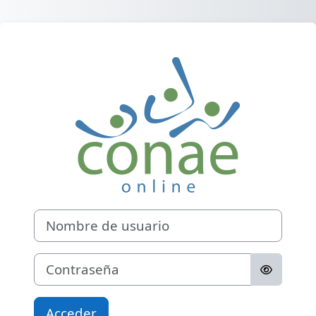
Salta al contenido principal
Entrar a COLE
Nombre de usuario
Contraseña
Acceder