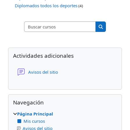
Diplomados todos los deportes
(4)
Buscar cursos
Buscar cursos
Bloques
Salta Actividades adicionales
Actividades adicionales
Foro
Avisos del sitio
Salta Navegación
Navegación
Página Principal
Mis cursos
Avisos del sitio